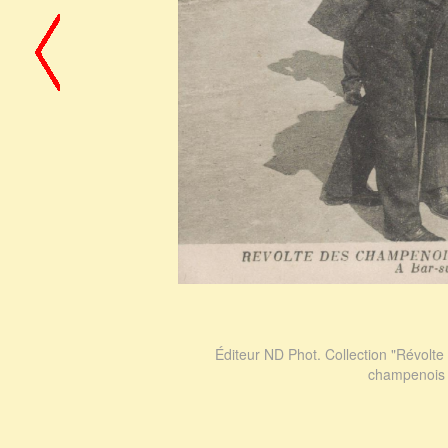
Éditeur ND Phot. Collection "Révolt
champenois 