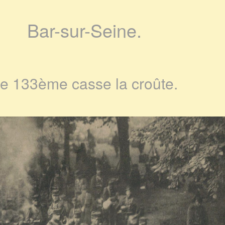
Bar-sur-Seine.
e 133ème casse la croûte.